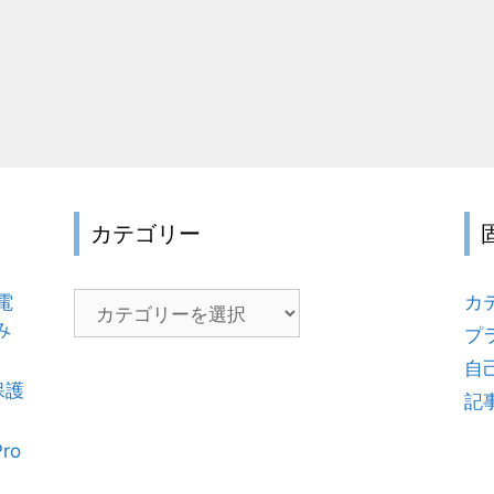
カテゴリー
電
カ
カ
み
テ
プ
ゴ
自
リ
保護
記
ー
Pro