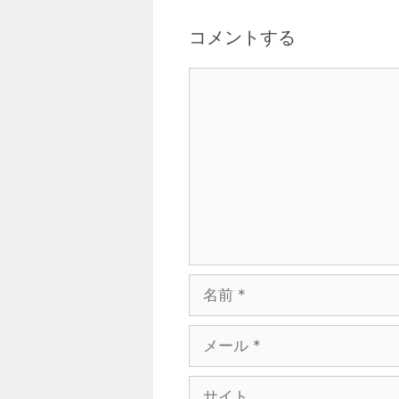
コメントする
コ
メ
ン
ト
名
前
メ
ー
ル
サ