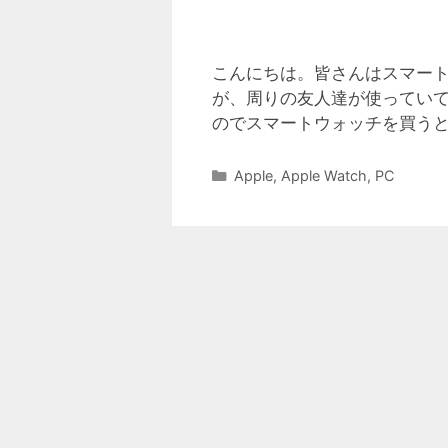
こんにちは。皆さんはスマー
が、周りの友人達が使ってい
のでスマートウォッチを買うとなる
カ
Apple
,
Apple Watch
,
PC
テ
ゴ
リ
ー