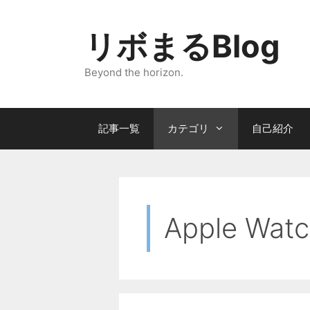
コ
ン
リボまるBlog
テ
ン
Beyond the horizon.
ツ
へ
ス
記事一覧
カテゴリ
自己紹介
キ
ッ
プ
Apple Wat