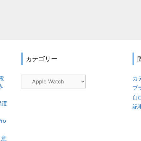
カテゴリー
電
カ
カ
み
テ
プ
ゴ
自
リ
保護
記
ー
Pro
 意