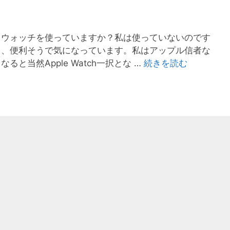
トウォッチを使っていますか？私は使っていないのです
て、便利そうで気になっています。私はアップル信者な
と当然Apple Watch一択とな …
続きを読む
近
い
将
来
、
ア
ッ
プ
ル
ウ
ォ
ッ
チ