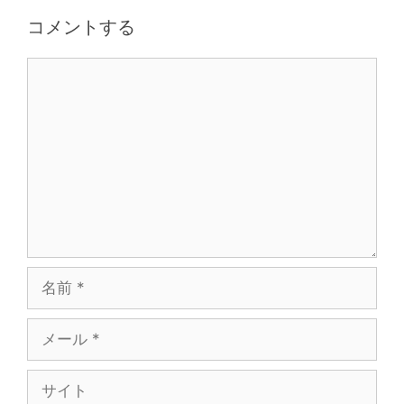
コメントする
コ
メ
ン
ト
名
前
メ
ー
ル
サ
イ