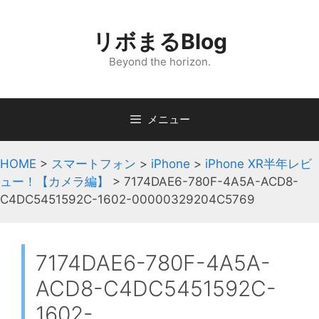
コ
ン
リボまるBlog
テ
ン
Beyond the horizon.
ツ
へ
ス
メニュー
キ
ッ
HOME
>
スマートフォン
>
iPhone
>
iPhone XR半年レビ
プ
ュー！【カメラ編】
>
7174DAE6-780F-4A5A-ACD8-
C4DC5451592C-1602-00000329204C5769
7174DAE6-780F-4A5A-
ACD8-C4DC5451592C-
1602-