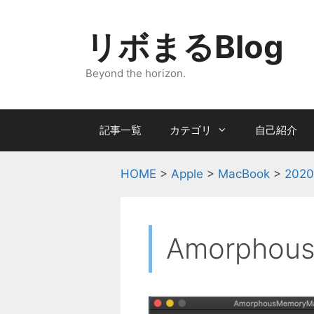
コ
ン
リボまるBlog
テ
ン
Beyond the horizon.
ツ
へ
ス
記事一覧
カテゴリ
自己紹介
キ
ッ
プ
HOME
>
Apple
>
MacBook
>
20
Amorphous