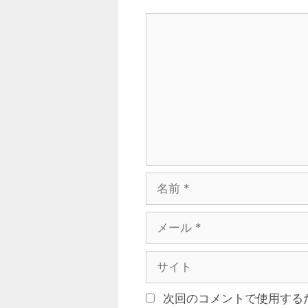
コ
メ
ン
ト
名
前
メ
ー
ル
サ
イ
ト
次回のコメントで使用する