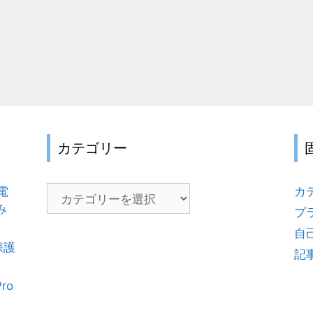
カテゴリー
電
カ
カ
み
テ
プ
ゴ
自
リ
保護
記
ー
Pro