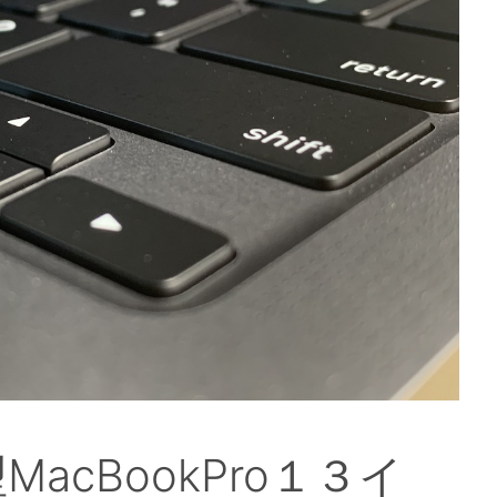
MacBookPro１３イ