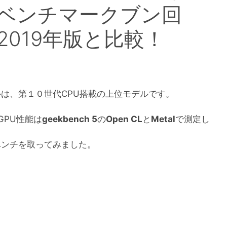
ベンチマークブン回
2019年版と比較！
は、第１０世代CPU搭載の上位モデルです。
GPU性能は
geekbench 5
の
Open CL
と
Metal
で測定し
ベンチを取ってみました。