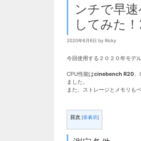
ンチで早速
してみた！
2020年6月6日
by
Ricky
今回使用する２０２０年モデル
CPU性能は
cinebench R20
、
ました。
また、ストレージとメモリも
目次
[
非表示
]