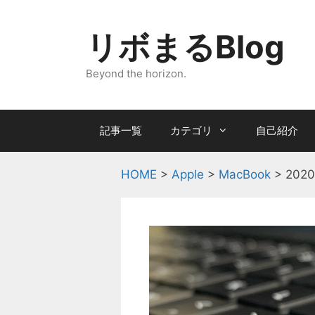
コ
ン
リボまるBlog
テ
ン
Beyond the horizon.
ツ
へ
ス
記事一覧
カテゴリ
自己紹介
キ
ッ
プ
HOME
>
Apple
>
MacBook
>
20