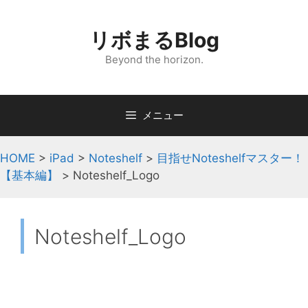
コ
ン
リボまるBlog
テ
ン
Beyond the horizon.
ツ
へ
ス
メニュー
キ
ッ
HOME
>
iPad
>
Noteshelf
>
目指せNoteshelfマスター！
プ
【基本編】
>
Noteshelf_Logo
Noteshelf_Logo