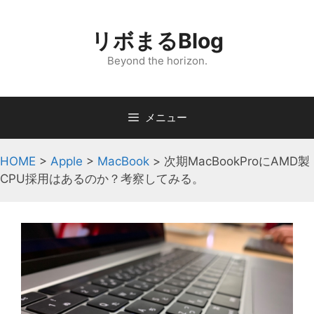
コ
ン
リボまるBlog
テ
ン
Beyond the horizon.
ツ
へ
ス
メニュー
キ
ッ
HOME
>
Apple
>
MacBook
>
次期MacBookProにAMD製
プ
CPU採用はあるのか？考察してみる。