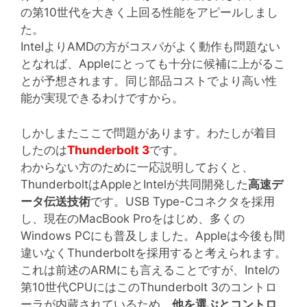
の第10世代を大きく上回る性能をアピールしまし
た。
IntelよりAMDの方がコスパがよく動作も問題ない
となれば、Appleにとっても十分に候補に上がるこ
とが予想されます。同じ部品コストでより高い性
能が実現できるわけですから。
しかしまたここで問題があります。わたしが着目
したのは
Thunderbolt 3
です。
わからない方のために一応説明しておくと、
ThunderboltはAppleとIntelが共同開発した
高速デ
ータ伝送技術
です。USB Type-Cコネクタを採用
し、現在のMacBook Proをはじめ、多くの
Windows PCにも普及しました。Appleは今後も間
違いなくThunderboltを採用すると考えられます。
これは前述のARMにも言えることですが、Intelの
第10世代CPUにはこのThunderbolt 3のコントロ
ーラが内蔵されているため、
他を選ぶとコントロ