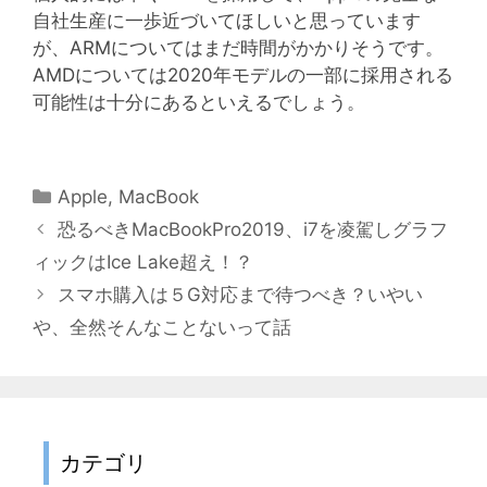
自社生産に一歩近づいてほしいと思っています
が、ARMについてはまだ時間がかかりそうです。
AMDについては2020年モデルの一部に採用される
可能性は十分にあるといえるでしょう。
カ
Apple
,
MacBook
テ
投
恐るべきMacBookPro2019、i7を凌駕しグラフ
ゴ
稿
ィックはIce Lake超え！？
リ
ナ
スマホ購入は５G対応まで待つべき？いやい
ー
ビ
や、全然そんなことないって話
ゲ
ー
シ
ョ
ン
カテゴリ