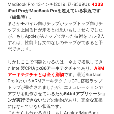
MacBook Pro 13インチ(2019, i7-8569U):
4233
iPad ProがMacBook Proを超えている状況です
（編集時）。
まさかモバイル向けチップがラップトップ向けチ
ップを上回る日が来るとは思いもしませんでした
が、もしAppleがAチップで培った技術をフル投入
すれば、性能上は文句なしのチップができると予
想できます。
しかしここで問題となるのは、今まで搭載してき
たIntel製CPUは
x86アーキテクチャ
であり、
ARM
アーキテクチャとは全く別物
です。最近Surface
Pro XというARMアーキテクチャCPU搭載ラップ
トップが発売されましたが、エミュレーションで
アプリを動作させているため
64bitアプリケーショ
ンが実行できない
などの制約があり、完全な互換
にはなっていない状況です。
これからも分かる通り、もしAppleがMacBook