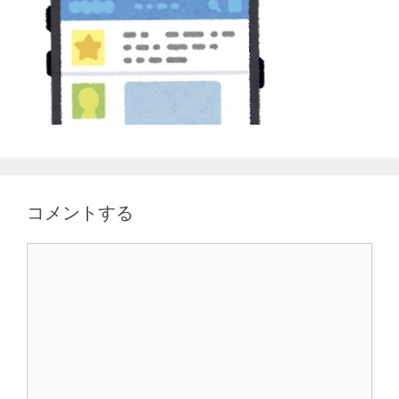
コメントする
コ
メ
ン
ト