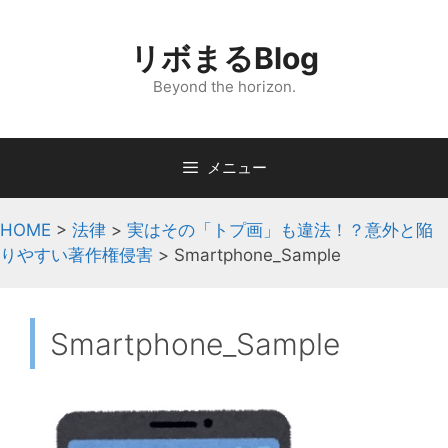
コ
ン
リボまるBlog
テ
ン
Beyond the horizon.
ツ
へ
ス
メニュー
キ
ッ
HOME
>
法律
>
実はその「トプ画」も違法！？意外と陥
プ
りやすい著作権侵害
>
Smartphone_Sample
Smartphone_Sample