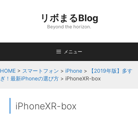
コ
ン
リボまるBlog
テ
ン
Beyond the horizon.
ツ
へ
ス
メニュー
キ
ッ
HOME
>
スマートフォン
>
iPhone
>
【2019年版】多す
プ
ぎ！最新iPhoneの選び方
>
iPhoneXR-box
iPhoneXR-box